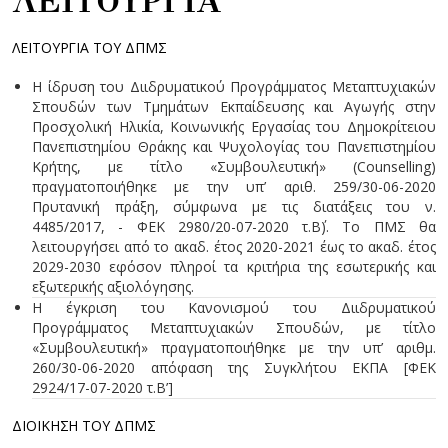
ΛΕΙΤΟΥΡΓΙΑ
ΛΕΙΤΟΥΡΓΙΑ ΤΟΥ ΔΠΜΣ
Η ίδρυση του Διιδρυματικού Προγράμματος Μεταπτυχιακών
Σπουδών των Τμημάτων Εκπαίδευσης και Αγωγής στην
Προσχολική Ηλικία, Κοινωνικής Εργασίας του Δημοκρίτειου
Πανεπιστημίου Θράκης και Ψυχολογίας του Πανεπιστημίου
Κρήτης, με τίτλο «Συμβουλευτική» (Counselling)
πραγματοποιήθηκε με την υπ’ αριθ. 259/30-06-2020
Πρυτανική πράξη, σύμφωνα με τις διατάξεις του ν.
4485/2017, - ΦΕΚ 2980/20-07-2020 τ.Β΄). Το ΠΜΣ θα
λειτουργήσει από το ακαδ. έτος 2020-2021 έως το ακαδ. έτος
2029-2030 εφόσον πληροί τα κριτήρια της εσωτερικής και
εξωτερικής αξιολόγησης.
Η έγκριση του Κανονισμού του Διιδρυματικού
Προγράμματος Μεταπτυχιακών Σπουδών, με τίτλο
«Συμβουλευτική» πραγματοποιήθηκε με την υπ’ αριθμ.
260/30-06-2020 απόφαση της Συγκλήτου ΕΚΠΑ [ΦΕΚ
2924/17-07-2020 τ.Β’]
ΔΙΟΙΚΗΣΗ ΤΟΥ ΔΠΜΣ