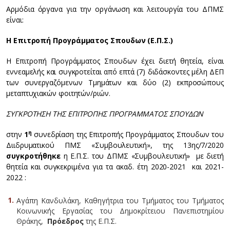
Αρμόδια όργανα για την οργάνωση και λειτουργία του ΔΠΜΣ
είναι:
Η Επιτροπή Προγράμματος Σπουδων (Ε.Π.Σ.)
Η Επιτροπή Προγράμματος Σπουδων έχει διετή θητεία, είναι
εννεαμελής και συγκροτείται από επτά (7) διδάσκοντες μέλη ΔΕΠ
των συνεργαζόμενων Τμημάτων και δύο (2) εκπροσώπους
μεταπτυχιακών φοιτητών/ριών.
ΣΥΓΚΡΟΤΗΣΗ ΤΗΣ ΕΠΙΤΡΟΠΗΣ ΠΡΟΓΡΑΜΜΑΤΟΣ ΣΠΟΥΔΩΝ
η
στην
1
συνεδρίαση της Επιτροπής Προγράμματος Σπουδων του
Διιδρυματικού ΠΜΣ «Συμβουλευτική», της 13ης/7/2020
συγκροτήθηκε
η Ε.Π.Σ. του ΔΠΜΣ «Συμβουλευτική»
με διετή
θητεία και συγκεκριμένα για τα ακαδ. έτη 2020-2021 και 2021-
2022 :
Αγάπη Κανδυλάκη, Καθηγήτρια του Τμήματος του Τμήματος
Κοινωνικής Εργασίας του Δημοκρίτειου Πανεπιστημίου
Θράκης,
Πρόεδρος
της Ε.Π.Σ.